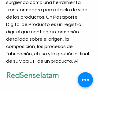
surgiendo como una herramienta 
transformadora para el ciclo de vida 
de los productos. Un Pasaporte 
Digital de Producto es un registro 
digital que contiene información 
detallada sobre el origen, la 
composición, los procesos de 
fabricación, el uso y la gestión al final 
de su vida útil de un producto. Al 
proporcionar información 
RedSenselatam
transparente y estandarizada, los 
DPP permiten a empresas, 
reguladores y consumidores tomar 
decisiones informadas, aumentando 
la confianza y promoviendo la 
sostenibilidad.
La adopción de los DPP es 
especialmente significativa en 
info@redsenselatam.net
sectores donde la trazabilidad y el 